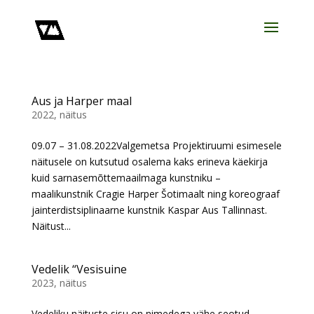
Aus ja Harper maal
2022
,
näitus
09.07 – 31.08.2022Valgemetsa Projektiruumi esimesele
näitusele on kutsutud osalema kaks erineva käekirja
kuid sarnasemõttemaailmaga kunstniku –
maalikunstnik Cragie Harper Šotimaalt ning koreograaf
jainterdistsiplinaarne kunstnik Kaspar Aus Tallinnast.
Näitust...
Vedelik “Vesisuine
2023
,
näitus
Vedeliku näituste sisu on nimedega vähe seotud.