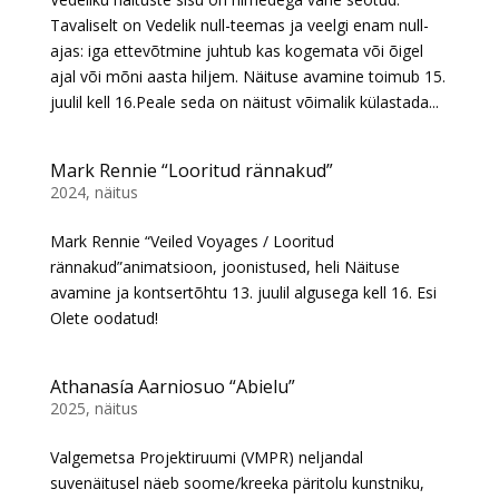
Tavaliselt on Vedelik null-teemas ja veelgi enam null-
ajas: iga ettevõtmine juhtub kas kogemata või õigel
ajal või mõni aasta hiljem. Näituse avamine toimub 15.
juulil kell 16.Peale seda on näitust võimalik külastada...
Mark Rennie “Looritud rännakud”
2024
,
näitus
Mark Rennie “Veiled Voyages / Looritud
rännakud”animatsioon, joonistused, heli Näituse
avamine ja kontsertõhtu 13. juulil algusega kell 16. Esi
Olete oodatud!
Athanasía Aarniosuo “Abielu”
2025
,
näitus
Valgemetsa Projektiruumi (VMPR) neljandal
suvenäitusel näeb soome/kreeka päritolu kunstniku,