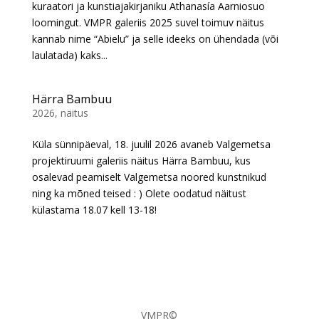
kuraatori ja kunstiajakirjaniku Athanasía Aarniosuo
loomingut. VMPR galeriis 2025 suvel toimuv näitus
kannab nime “Abielu” ja selle ideeks on ühendada (või
laulatada) kaks...
Härra Bambuu
2026
,
näitus
Küla sünnipäeval, 18. juulil 2026 avaneb Valgemetsa
projektiruumi galeriis näitus Härra Bambuu, kus
osalevad peamiselt Valgemetsa noored kunstnikud
ning ka mõned teised : ) Olete oodatud näitust
külastama 18.07 kell 13-18!
VMPR©